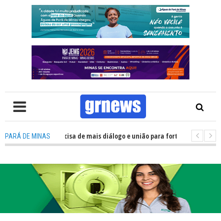
V: Política precisa de mais diálogo e união para fortalecer Minas e Pará d
PARÁ DE MINAS
ação nos alojamentos do JEMG em Pará de Minas une nutrição, acolhimento