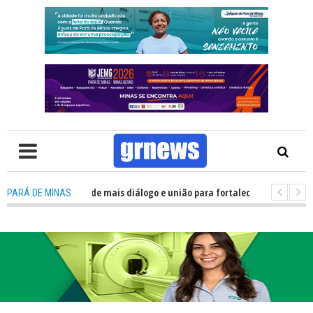
lítica precisa de mais diálogo e união para fortalecer Minas e Pará de Min
PARÁ DE MINAS
nos alojamentos do JEMG em Pará de Minas une nutrição, acolhimento e en