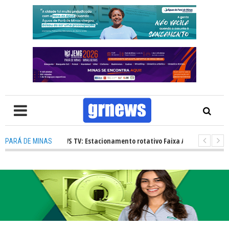
nal
-
GRNEWS TV: Estacionamento rotativo Faixa Azul e novos radare
PARÁ DE MINAS
o JEMG 2026 com festa, emoção e expectativa de movimentar toda a cidade