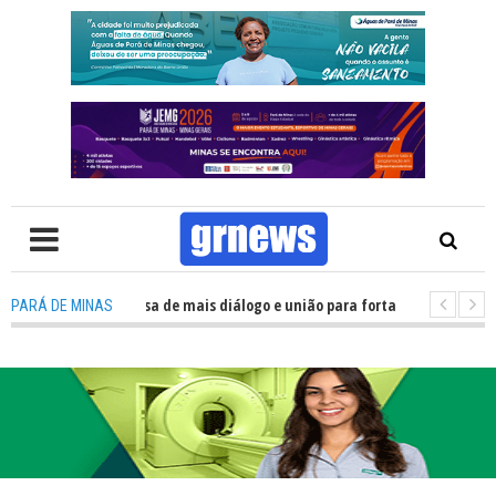
 Política precisa de mais diálogo e união para fortalecer Minas e Pará de 
PARÁ DE MINAS
ão nos alojamentos do JEMG em Pará de Minas une nutrição, acolhimento e