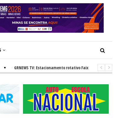
S
-
GRNEWS TV: Estacionamento rotativo Faixa Azul e novos radares urbanos