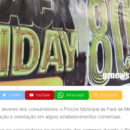
Twitter
YouTube
WhatsApp
Instagram
 e deveres dos consumidores, o Procon Municipal de Pará de Mi
ização e orientação em alguns estabelecimentos comerciais.