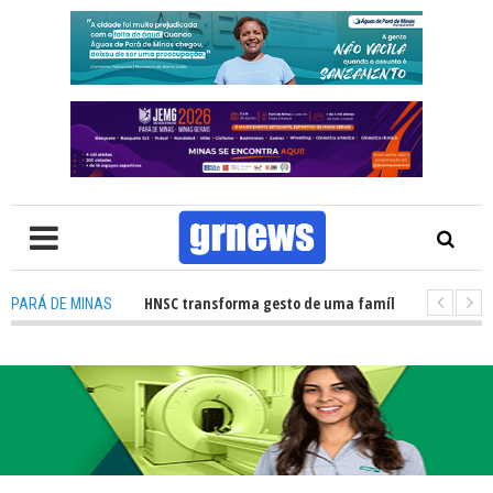
ão de órgãos no HNSC transforma gesto de uma família em esperança para
PARÁ DE MINAS
 TV: Câmara Municipal retomará reuniões e temas polêmicos prometem 