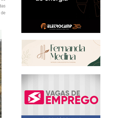
das
 de