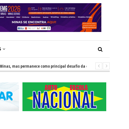
S
permanece como principal desafio da educação
-
Escolas impulsion