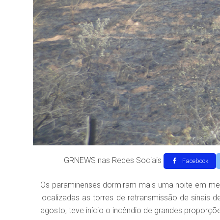
GRNEWS nas Redes Sociais
Facebook
Os paraminenses dormiram mais uma noite em meio
localizadas as torres de retransmissão de sinais 
agosto, teve início o incêndio de grandes proporçõe