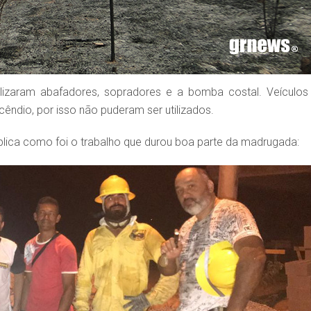
ilizaram abafadores, sopradores e a bomba costal. Veículos
êndio, por isso não puderam ser utilizados.
plica como foi o trabalho que durou boa parte da madrugada: