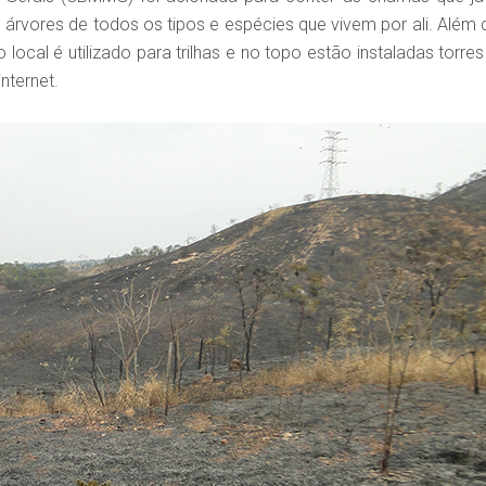
 árvores de todos os tipos e espécies que vivem por ali. Além 
local é utilizado para trilhas e no topo estão instaladas torres
internet.