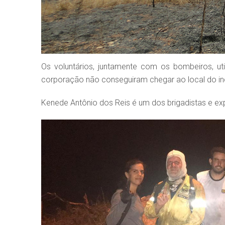
Os voluntários, juntamente com os bombeiros, ut
corporação não conseguiram chegar ao local do inc
Kenede Antônio dos Reis é um dos brigadistas e ex