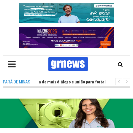
 Política precisa de mais diálogo e união para fortalecer Minas e Pará de 
PARÁ DE MINAS
o nos alojamentos do JEMG em Pará de Minas une nutrição, acolhimento e