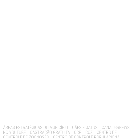
Tags:
ÁREAS ESTRATÉGICAS DO MUNICÍPIO
CÃES E GATOS
CANAL GRNEWS
NO YOUTUBE
CASTRAÇÃO GRATUITA
CCP
CCZ
CENTRO DE
CONTROLE DE ZOONOSES
CENTRO DE CONTROLE POPULACIONAL