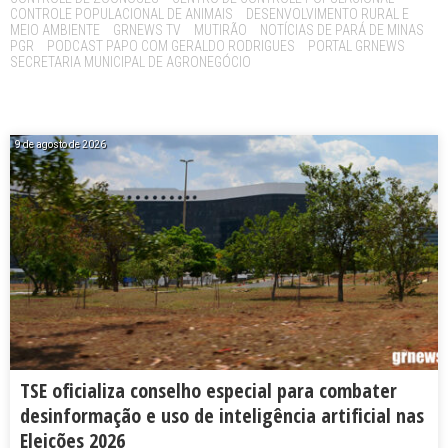
CONTROLE POPULACIONAL DE ANIMAIS
DESENVOLVIMENTO RURAL E
MEIO AMBIENTE
GRNEWS TV
MUTIRÃO
NOTÍCIAS DE PARÁ DE MINAS
PGR
PODCAST PAPO COM GERALDO RODRIGUES
PORTAL GRNEWS
SECRETARIA MUNICIPAL DE AGRONEGÓCIO
9 de agosto de 2026
TSE oficializa conselho especial para combater
desinformação e uso de inteligência artificial nas
Eleições 2026