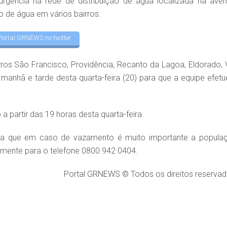
ência na rede de distribuição de água localizada na aven
o de água em vários bairros.
Portal GRNEWS no twitter
os São Francisco, Providência, Recanto da Lagoa, Eldorado, V
 manhã e tarde desta quarta-feira (20) para que a equipe efetu
 partir das 19 horas desta quarta-feira.
lta que em caso de vazamento é muito importante a popula
tamente para o telefone 0800 942 0404.
Portal GRNEWS © Todos os direitos reservad