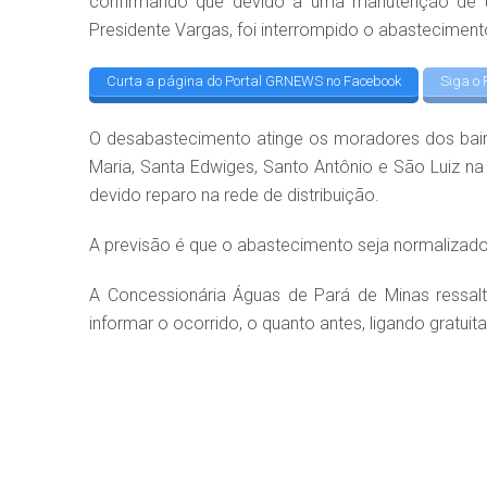
confirmando que devido a uma manutenção de urg
Presidente Vargas, foi interrompido o abasteciment
Curta a página do Portal GRNEWS no Facebook
Siga o 
O desabastecimento atinge os moradores dos bairr
Maria, Santa Edwiges, Santo Antônio e São Luiz na
devido reparo na rede de distribuição.
A previsão é que o abastecimento seja normalizado a
A Concessionária Águas de Pará de Minas ressa
informar o ocorrido, o quanto antes, ligando gratui