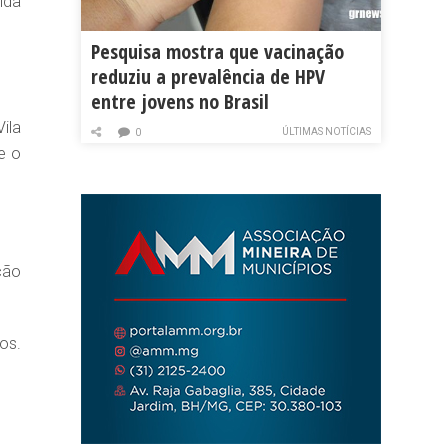
ida
Pesquisa mostra que vacinação
reduziu a prevalência de HPV
entre jovens no Brasil
ila
ÚLTIMAS NOTÍCIAS
0
e o
ção
os.