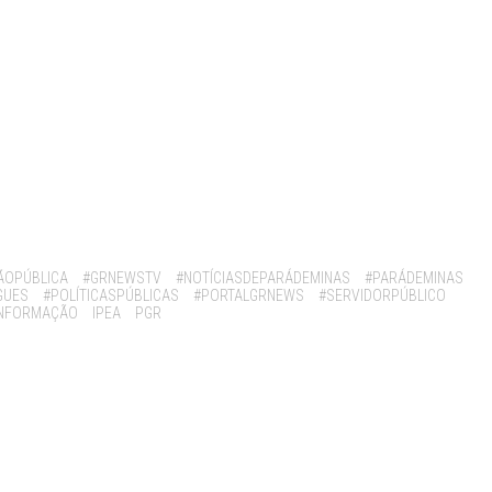
ÃOPÚBLICA
#GRNEWSTV
#NOTÍCIASDEPARÁDEMINAS
#PARÁDEMINAS
GUES
#POLÍTICASPÚBLICAS
#PORTALGRNEWS
#SERVIDORPÚBLICO
INFORMAÇÃO
IPEA
PGR