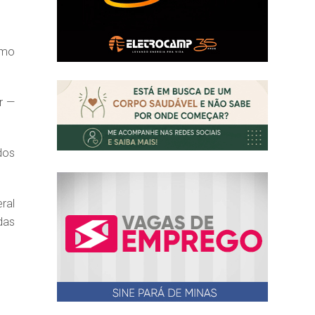
omo
r —
dos
ral
das