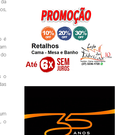
 da
os,
o é
sam
 do
s o
das
 um
, o