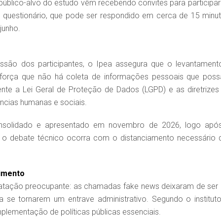
o público-alvo do estudo vêm recebendo convites para participar
 questionário, que pode ser respondido em cerca de 15 minut
junho.
essão dos participantes, o Ipea assegura que o levantament
 reforça que não há coleta de informações pessoais que pos
mente a Lei Geral de Proteção de Dados (LGPD) e as diretrizes
ncias humanas e sociais.
consolidado e apresentado em novembro de 2026, logo apó
ue o debate técnico ocorra com o distanciamento necessário 
imento
tatação preocupante: as chamadas fake news deixaram de ser
 se tornarem um entrave administrativo. Segundo o instituto
mplementação de políticas públicas essenciais.