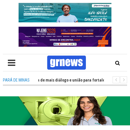
Política precisa de mais diálogo e união para fortalecer Minas e Pará de M
PARÁ DE MINAS
o nos alojamentos do JEMG em Pará de Minas une nutrição, acolhimento e 