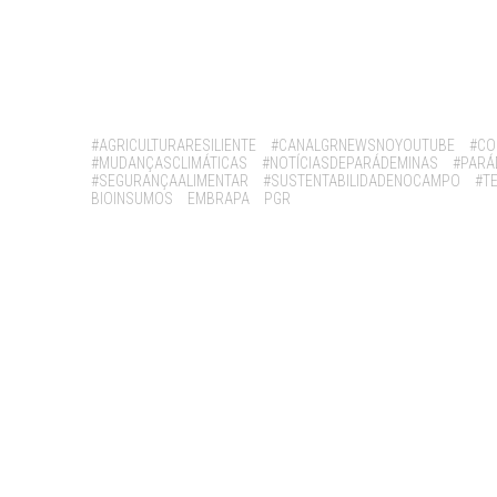
Tags:
#AGRICULTURARESILIENTE
#CANALGRNEWSNOYOUTUBE
#CO
#MUDANÇASCLIMÁTICAS
#NOTÍCIASDEPARÁDEMINAS
#PARÁ
#SEGURANÇAALIMENTAR
#SUSTENTABILIDADENOCAMPO
#T
BIOINSUMOS
EMBRAPA
PGR