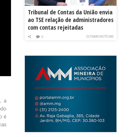
Tribunal de Contas da União envia
ao TSE relação de administradores
com contas rejeitadas
ÚLTIMAS NOTÍCIAS
0
, a
ado
o é
cas