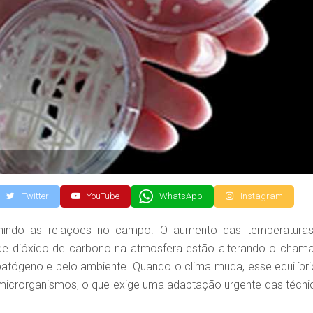
Twitter
YouTube
WhatsApp
Instagram
inindo as relações no campo. O aumento das temperaturas
 de dióxido de carbono na atmosfera estão alterando o cham
 patógeno e pelo ambiente. Quando o clima muda, esse equilíbri
 microrganismos, o que exige uma adaptação urgente das técni