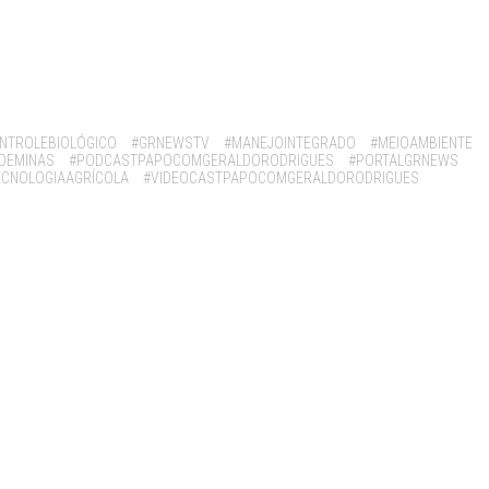
NTROLEBIOLÓGICO
#GRNEWSTV
#MANEJOINTEGRADO
#MEIOAMBIENTE
DEMINAS
#PODCASTPAPOCOMGERALDORODRIGUES
#PORTALGRNEWS
ECNOLOGIAAGRÍCOLA
#VIDEOCASTPAPOCOMGERALDORODRIGUES