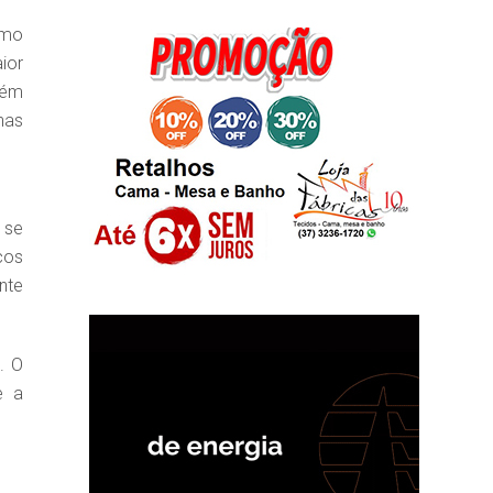
omo
ior
lém
nas
 se
cos
nte
. O
e a