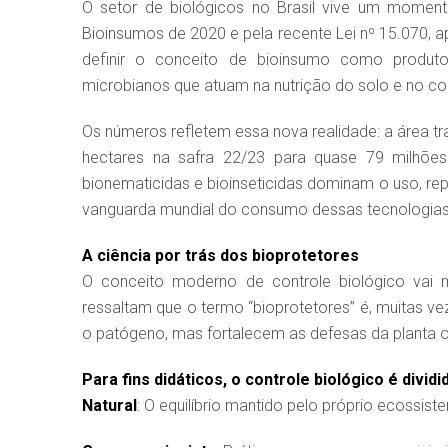
O setor de biológicos no Brasil vive um moment
Bioinsumos de 2020 e pela recente Lei nº 15.070, ap
definir o conceito de bioinsumo como produt
microbianos que atuam na nutrição do solo e no c
Os números refletem essa nova realidade: a área t
hectares na safra 22/23 para quase 79 milhões
bionematicidas e bioinseticidas dominam o uso, re
vanguarda mundial do consumo dessas tecnologias
A ciência por trás dos bioprotetores
O conceito moderno de controle biológico vai m
ressaltam que o termo “bioprotetores” é, muitas v
o patógeno, mas fortalecem as defesas da planta ou
Para fins didáticos, o controle biológico é divid
Natural
: O equilíbrio mantido pelo próprio ecossis