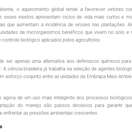
ente, o aquecimento global tende a favorecer vetores c
r, esses insetos apresentam ciclos de vida mais curtos e ma
ais que aumentam a incidência de viroses nas plantações. A
munidades de microrganismos benéficos que vivem no solo e 
 controle biológico aplicados pelos agricultores.
 de ser apenas uma alternativa aos defensivos químicos para
 A ciência brasileira já trabalha na seleção de agentes biológi
 um esforço conjunto entre as unidades da Embrapa Meio Ambie
e agora de um uso mais inteligente dos processos biológicos
daptação do manejo são passos decisivos para garantir qu
 de enfrentar as pressões ambientais crescentes.
o