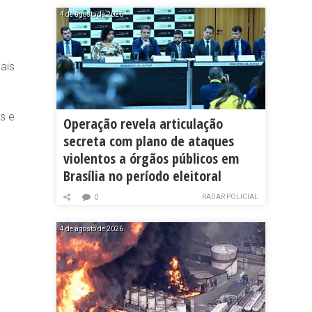
4 de agosto de 2026
ais
s e
Operação revela articulação
secreta com plano de ataques
violentos a órgãos públicos em
Brasília no período eleitoral
RADAR POLICIAL
0
4 de agosto de 2026