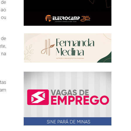
 de
 ao
 ou
 de
te,
 na
tas
tam