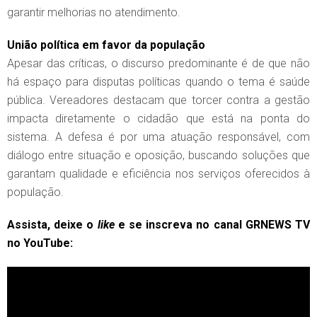
garantir melhorias no atendimento.
União política em favor da população
Apesar das críticas, o discurso predominante é de que não
há espaço para disputas políticas quando o tema é saúde
pública. Vereadores destacam que torcer contra a gestão
impacta diretamente o cidadão que está na ponta do
sistema. A defesa é por uma atuação responsável, com
diálogo entre situação e oposição, buscando soluções que
garantam qualidade e eficiência nos serviços oferecidos à
população.
Assista, deixe o
like
e se inscreva no canal GRNEWS TV
no YouTube: