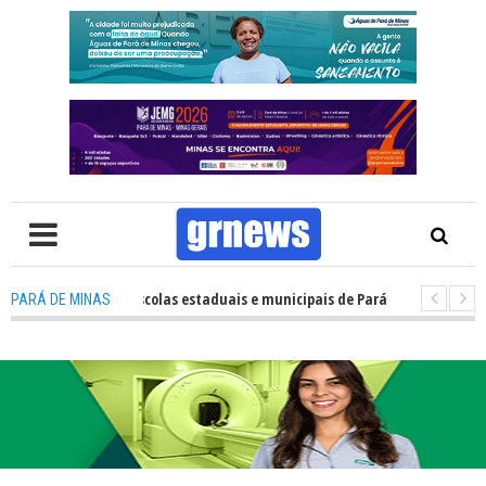
sempenho das escolas estaduais e municipais de Pará de Minas no IDEB 202
PARÁ DE MINAS
: Nova estratégia coloca o policiamento comunitário no centro da atuaç