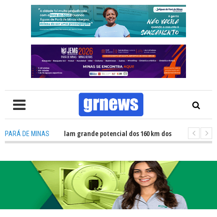
TV: Atletas revelam grande potencial dos 160 km dos Caminhos do Padre Li
PARÁ DE MINAS
TV: Fiscalização revela avanços e desafios na inclusão nas escolas de Par