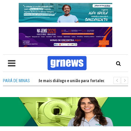
olítica precisa de mais diálogo e união para fortalecer Minas e Pará de Mi
PARÁ DE MINAS
nos alojamentos do JEMG em Pará de Minas une nutrição, acolhimento e e