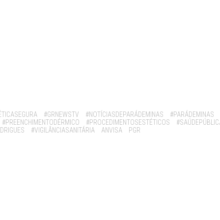
ÉTICASEGURA
#GRNEWSTV
#NOTÍCIASDEPARÁDEMINAS
#PARÁDEMINAS
#PREENCHIMENTODÉRMICO
#PROCEDIMENTOSESTÉTICOS
#SAÚDEPÚBLIC
DRIGUES
#VIGILÂNCIASANITÁRIA
ANVISA
PGR