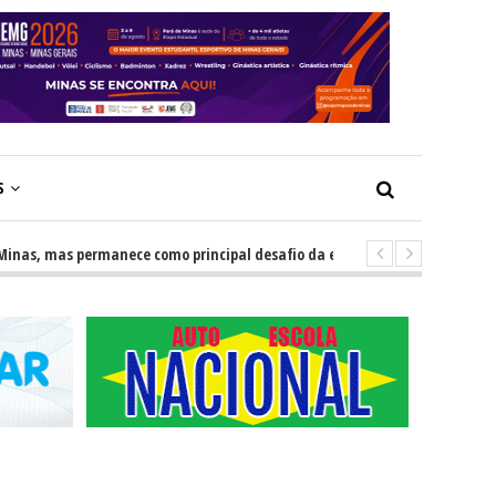
S
, mas permanece como principal desafio da educação
-
Escolas imp