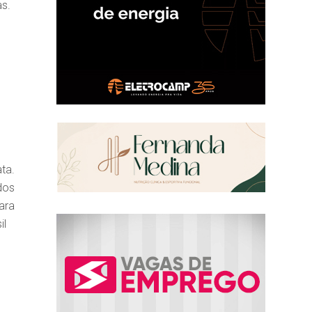
as.
ta.
dos
ara
il