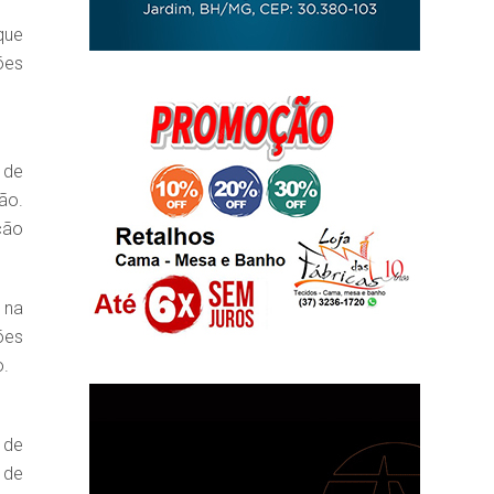
que
ões
 de
ão.
ção
 na
ões
o.
 de
 de