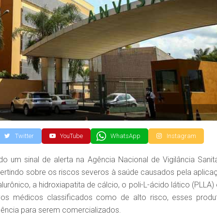
Twitter
YouTube
WhatsApp
Instagram
 um sinal de alerta na Agência Nacional de Vigilância Sanitá
vertindo sobre os riscos severos à saúde causados pela aplica
urônico, a hidroxiapatita de cálcio, o poli-L-ácido lático (PLLA)
ivos médicos classificados como de alto risco, esses produ
agência para serem comercializados.