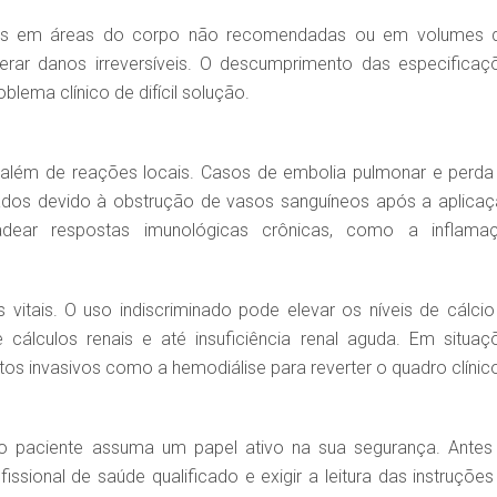
ais em áreas do corpo não recomendadas ou em volumes 
rar danos irreversíveis. O descumprimento das especificaç
lema clínico de difícil solução.
 além de reações locais. Casos de embolia pulmonar e perda
latados devido à obstrução de vasos sanguíneos após a aplicaç
ear respostas imunológicas crônicas, como a inflama
vitais. O uso indiscriminado pode elevar os níveis de cálcio
cálculos renais e até insuficiência renal aguda. Em situaç
os invasivos como a hemodiálise para reverter o quadro clínic
 o paciente assuma um papel ativo na sua segurança. Antes
issional de saúde qualificado e exigir a leitura das instruções