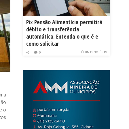
Pix Pensão Alimentícia permitirá
débito e transferência
automática. Entenda o que é e
como solicitar
ÚLTIMAS NOTÍCIAS
0
ria
ção
 e o
tos