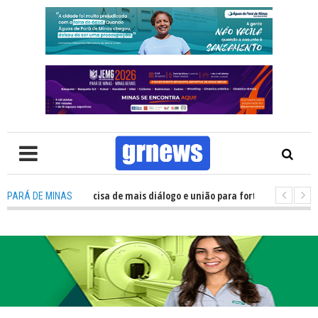
TV: Política precisa de mais diálogo e união para fortalecer Minas e Pará 
PARÁ DE MINAS
ação nos alojamentos do JEMG em Pará de Minas une nutrição, acolhiment