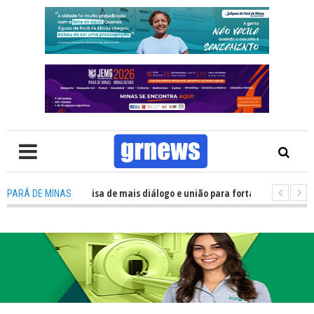
V: Política precisa de mais diálogo e união para fortalecer Minas e Pará d
PARÁ DE MINAS
ção nos alojamentos do JEMG em Pará de Minas une nutrição, acolhimento