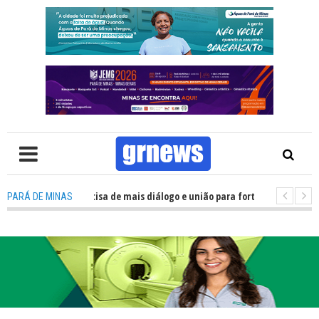
TV: Política precisa de mais diálogo e união para fortalecer Minas e Pará 
PARÁ DE MINAS
ação nos alojamentos do JEMG em Pará de Minas une nutrição, acolhiment