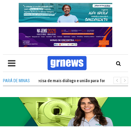
 TV: Política precisa de mais diálogo e união para fortalecer Minas e Pará 
PARÁ DE MINAS
tação nos alojamentos do JEMG em Pará de Minas une nutrição, acolhimen