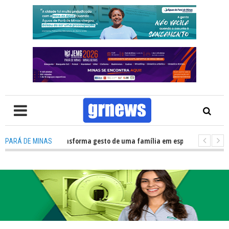
HNSC transforma gesto de uma família em esperança para pacientes à esp
PARÁ DE MINAS
cipal retomará reuniões e temas polêmicos prometem novos debates