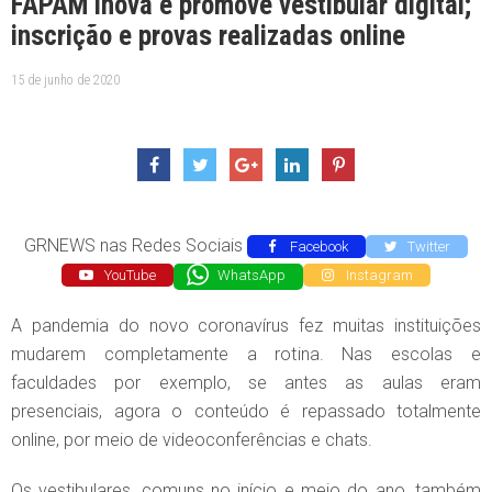
FAPAM inova e promove vestibular digital;
inscrição e provas realizadas online
15 de junho de 2020
GRNEWS nas Redes Sociais
Facebook
Twitter
YouTube
WhatsApp
Instagram
A pandemia do novo coronavírus fez muitas instituições
mudarem completamente a rotina. Nas escolas e
faculdades por exemplo, se antes as aulas eram
presenciais, agora o conteúdo é repassado totalmente
online, por meio de videoconferências e chats.
Os vestibulares, comuns no início e meio do ano, também