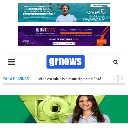
sempenho das escolas estaduais e municipais de Pará de Minas no IDEB 202
PARÁ DE MINAS
: Nova estratégia coloca o policiamento comunitário no centro da atuaç