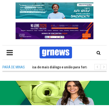
V: Política precisa de mais diálogo e união para fortalecer Minas e Pará d
PARÁ DE MINAS
ção nos alojamentos do JEMG em Pará de Minas une nutrição, acolhimento