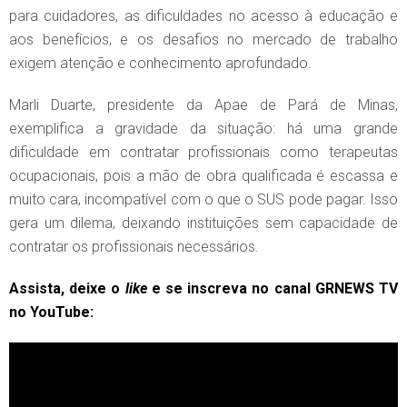
para cuidadores, as dificuldades no acesso à educação e
aos benefícios, e os desafios no mercado de trabalho
exigem atenção e conhecimento aprofundado.
Marli Duarte, presidente da Apae de Pará de Minas,
exemplifica a gravidade da situação: há uma grande
dificuldade em contratar profissionais como terapeutas
ocupacionais, pois a mão de obra qualificada é escassa e
muito cara, incompatível com o que o SUS pode pagar. Isso
gera um dilema, deixando instituições sem capacidade de
contratar os profissionais necessários.
Assista, deixe o
like
e se inscreva no canal GRNEWS TV
no YouTube: