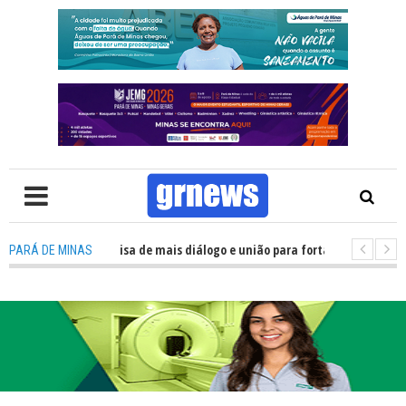
V: Política precisa de mais diálogo e união para fortalecer Minas e Pará d
PARÁ DE MINAS
ção nos alojamentos do JEMG em Pará de Minas une nutrição, acolhimento