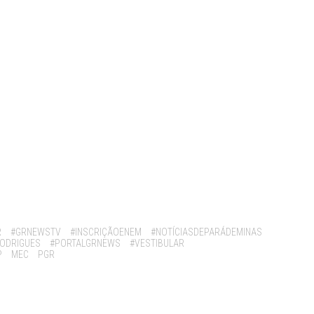
R
#GRNEWSTV
#INSCRIÇÃOENEM
#NOTÍCIASDEPARÁDEMINAS
ODRIGUES
#PORTALGRNEWS
#VESTIBULAR
P
MEC
PGR