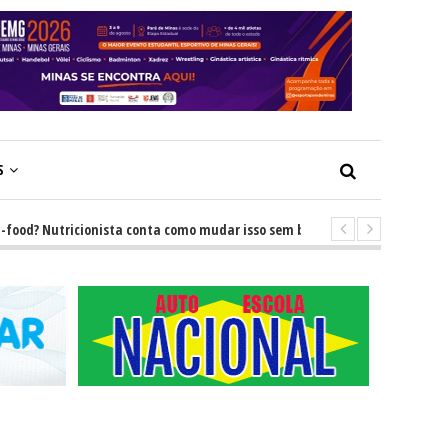
S
? Nutricionista conta como mudar isso sem brigas
-
GRNEWS TV: Descu