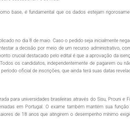
o como base, é fundamental que os dados estejam rigorosame
licado no dia 8 de maio. Caso o pedido seja inicialmente nega
ontestar a decisão por meio de um recurso administrativo, co
 ponto crucial destacado pelo edital é que a aprovação da isen
e. Todos os candidatos, independentemente de pagarem ou nã
período oficial de inscrições, que ainda terá suas datas revela
a para universidades brasileiras através do Sisu, Prouni e Fi
onveniadas em Portugal. O exame também mantém sua função
 maiores de 18 anos que atingirem o desempenho mínimo exigi