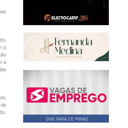
nte
do,
m o
ção
o a
das
es,
 de
do.