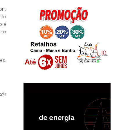
il,
 do
o é
r o
es.
sde