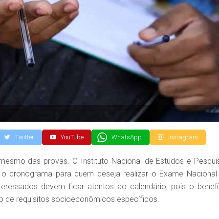
Twitter
YouTube
WhatsApp
Instagram
mesmo das provas. O Instituto Nacional de Estudos e Pesqui
ceu o cronograma para quem deseja realizar o Exame Nacional
eressados devem ficar atentos ao calendário, pois o benefí
o de requisitos socioeconômicos específicos.