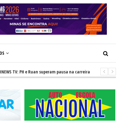
ÇOS
TV: PH e Ruan superam pausa na carreira e vivem ascensão no cenário ser