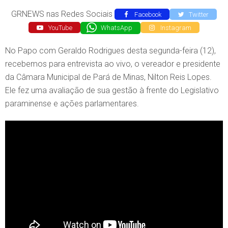
GRNEWS nas Redes Sociais
Facebook
Twitter
YouTube
WhatsApp
Instagram
No Papo com Geraldo Rodrigues desta segunda-feira (12),
recebemos para entrevista ao vivo, o vereador e presidente
da Câmara Municipal de Pará de Minas, Nilton Reis Lopes.
Ele fez uma avaliação de sua gestão à frente do Legislativo
paraminense e ações parlamentares.