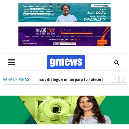
tica precisa de mais diálogo e união para fortalecer Minas e Pará de Minas
PARÁ DE MINAS
s alojamentos do JEMG em Pará de Minas une nutrição, acolhimento e ene