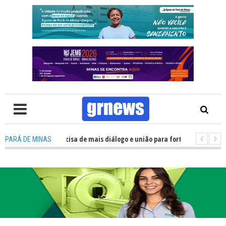
TV: Política precisa de mais diálogo e união para fortalecer Minas e Pará 
PARÁ DE MINAS
ação nos alojamentos do JEMG em Pará de Minas une nutrição, acolhiment