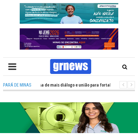
: Política precisa de mais diálogo e união para fortalecer Minas e Pará de
PARÁ DE MINAS
ão nos alojamentos do JEMG em Pará de Minas une nutrição, acolhimento 