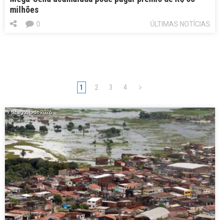
milhões
0
ÚLTIMAS NOTÍCIAS
1
2
3
4
7 de agosto de 2026