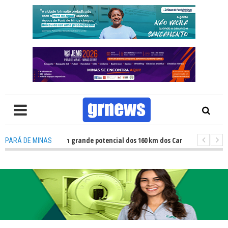
 Atletas revelam grande potencial dos 160 km dos Caminhos do Padre Libér
PARÁ DE MINAS
 Fiscalização revela avanços e desafios na inclusão nas escolas de Pará d