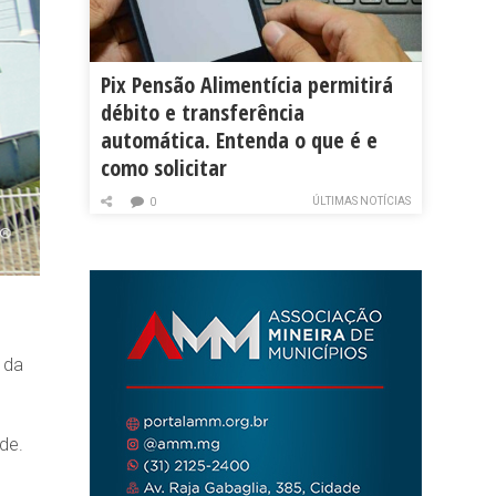
Pix Pensão Alimentícia permitirá
débito e transferência
automática. Entenda o que é e
como solicitar
ÚLTIMAS NOTÍCIAS
0
 da
de.