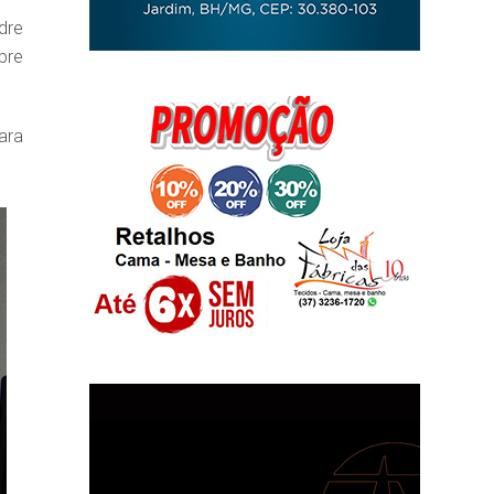
dre
bre
ara