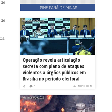
 de
 de
4 de agosto de 2026
os.
Operação revela articulação
secreta com plano de ataques
violentos a órgãos públicos em
Brasília no período eleitoral
RADAR POLICIAL
0
4 de agosto de 2026