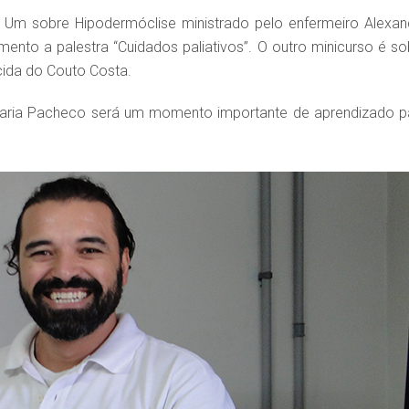
 Um sobre Hipodermóclise ministrado pelo enfermeiro Alexan
nto a palestra “Cuidados paliativos”. O outro minicurso é so
ida do Couto Costa.
e Faria Pacheco será um momento importante de aprendizado p