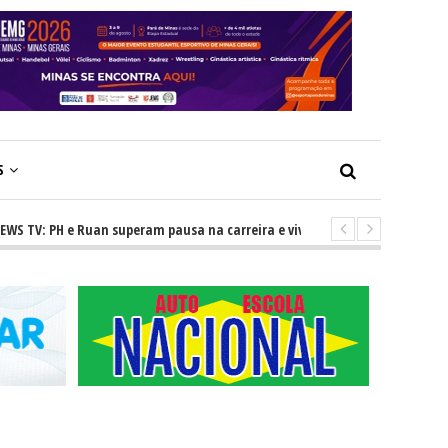
S
PH e Ruan superam pausa na carreira e vivem ascensão no cenário sertan