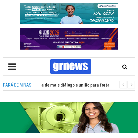
: Política precisa de mais diálogo e união para fortalecer Minas e Pará de
PARÁ DE MINAS
ão nos alojamentos do JEMG em Pará de Minas une nutrição, acolhimento 