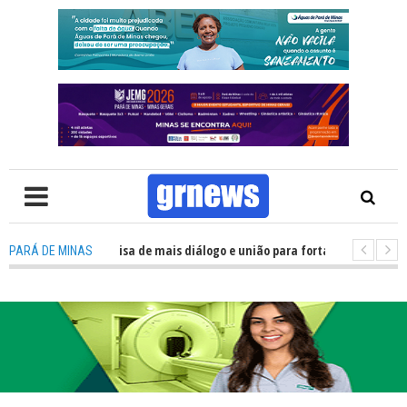
V: Política precisa de mais diálogo e união para fortalecer Minas e Pará d
PARÁ DE MINAS
ção nos alojamentos do JEMG em Pará de Minas une nutrição, acolhimento