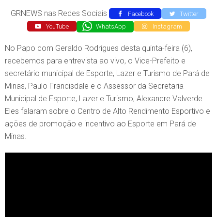
GRNEWS nas Redes Sociais
Facebook
Twitter
YouTube
WhatsApp
Instagram
No Papo com Geraldo Rodrigues desta quinta-feira (6),
recebemos para entrevista ao vivo, o Vice-Prefeito e
secretário municipal de Esporte, Lazer e Turismo de Pará de
Minas, Paulo Francisdale e o Assessor da Secretaria
Municipal de Esporte, Lazer e Turismo, Alexandre Valverde.
Eles falaram sobre o Centro de Alto Rendimento Esportivo e
ações de promoção e incentivo ao Esporte em Pará de
Minas.