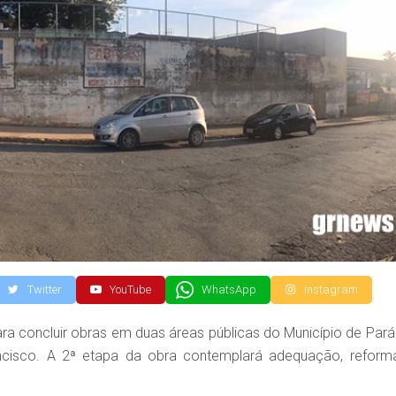
Twitter
YouTube
WhatsApp
Instagram
a concluir obras em duas áreas públicas do Município de Pará
ncisco. A 2ª etapa da obra contemplará adequação, reform