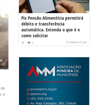
Pix Pensão Alimentícia permitirá
débito e transferência
automática. Entenda o que é e
como solicitar
ÚLTIMAS NOTÍCIAS
0
 de
a e