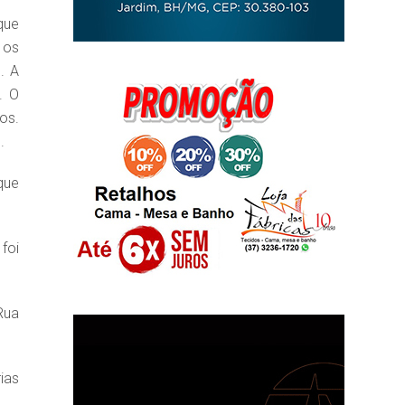
que
 os
. A
. O
os.
.
que
foi
Rua
ias