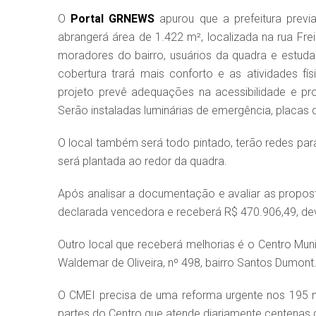
O
Portal GRNEWS
apurou que a prefeitura previ
abrangerá área de 1.422 m², localizada na rua Frei
moradores do bairro, usuários da quadra e estuda
cobertura trará mais conforto e as atividades 
projeto prevê adequações na acessibilidade e pr
Serão instaladas luminárias de emergência, placas d
O local também será todo pintado, terão redes para
será plantada ao redor da quadra.
Após analisar a documentação e avaliar as propost
declarada vencedora e receberá R$ 470.906,49, de
Outro local que receberá melhorias é o Centro Muni
Waldemar de Oliveira, nº 498, bairro Santos Dumont
O CMEI precisa de uma reforma urgente nos 195 m
partes do Centro que atende diariamente centenas 