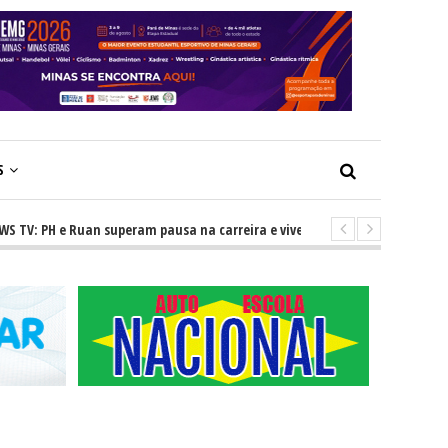
S
PH e Ruan superam pausa na carreira e vivem ascensão no cenário sertane