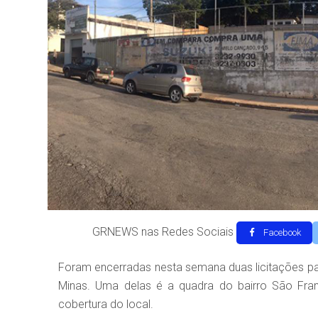
GRNEWS nas Redes Sociais
Facebook
Foram encerradas nesta semana duas licitações par
Minas. Uma delas é a quadra do bairro São Fra
cobertura do local.