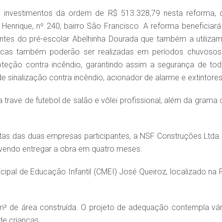
a investimentos da ordem de R$ 513.328,79 nesta reforma, 
 Henrique, nº 240, bairro São Francisco. A reforma beneficiará
ntes do pré-escolar Abelhinha Dourada que também a utilizam
físicas também poderão ser realizadas em períodos chuvosos
oteção contra incêndio, garantindo assim a segurança de tod
e sinalização contra incêndio, acionador de alarme e extintores
 trave de futebol de salão e vôlei profissional, além da grama 
as das duas empresas participantes, a NSF Construções Ltda. 
vendo entregar a obra em quatro meses.
cipal de Educação Infantil (CMEI) José Queiroz, localizado na 
.
² de área construída. O projeto de adequação contempla vár
de crianças.