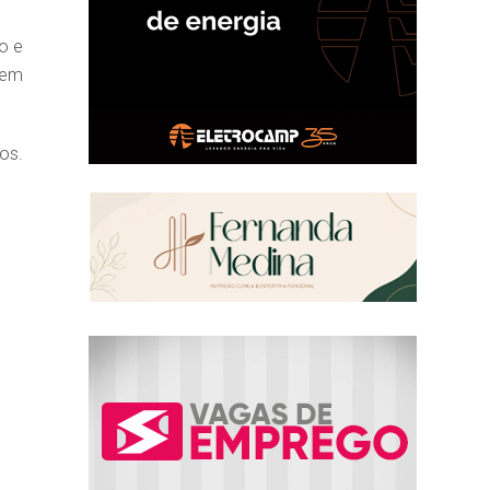
o e
 em
os.