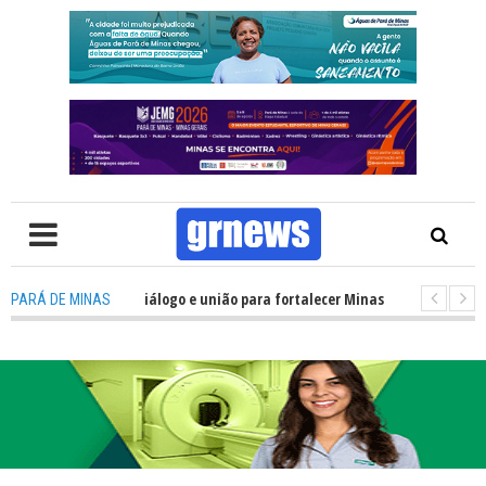
recisa de mais diálogo e união para fortalecer Minas e Pará de Minas; e ce
PARÁ DE MINAS
amentos do JEMG em Pará de Minas une nutrição, acolhimento e energia pa