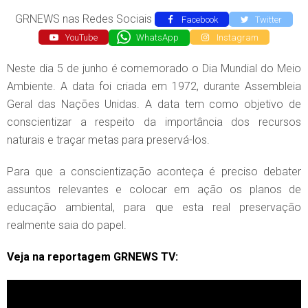
GRNEWS nas Redes Sociais
Facebook
Twitter
YouTube
WhatsApp
Instagram
Neste dia 5 de junho é comemorado o Dia Mundial do Meio
Ambiente. A data foi criada em 1972, durante Assembleia
Geral das Nações Unidas. A data tem como objetivo de
conscientizar a respeito da importância dos recursos
naturais e traçar metas para preservá-los.
Para que a conscientização aconteça é preciso debater
assuntos relevantes e colocar em ação os planos de
educação ambiental, para que esta real preservação
realmente saia do papel.
Veja na reportagem GRNEWS TV: