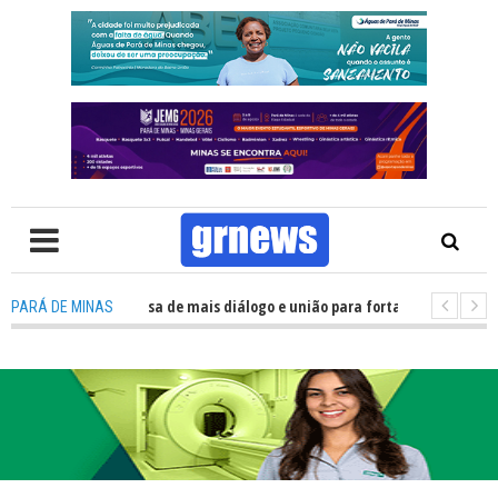
V: Política precisa de mais diálogo e união para fortalecer Minas e Pará d
PARÁ DE MINAS
ção nos alojamentos do JEMG em Pará de Minas une nutrição, acolhimento