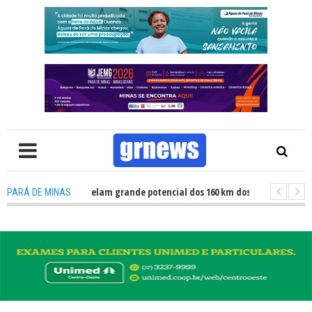
S TV: Atletas revelam grande potencial dos 160 km dos Caminhos do Padre 
PARÁ DE MINAS
 TV: Fiscalização revela avanços e desafios na inclusão nas escolas de Pa