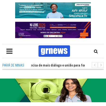
 TV: Política precisa de mais diálogo e união para fortalecer Minas e Pará
PARÁ DE MINAS
tação nos alojamentos do JEMG em Pará de Minas une nutrição, acolhimen