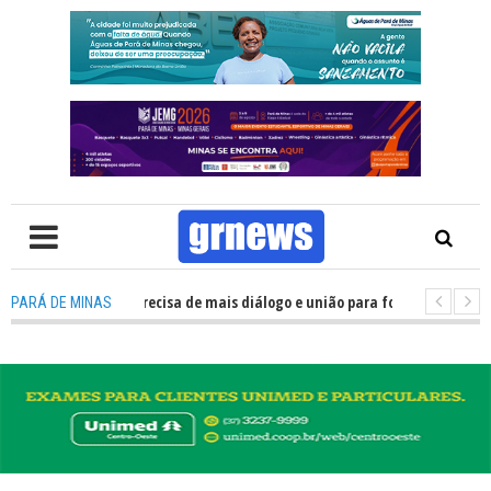
S TV: Política precisa de mais diálogo e união para fortalecer Minas e Par
PARÁ DE MINAS
ntação nos alojamentos do JEMG em Pará de Minas une nutrição, acolhime