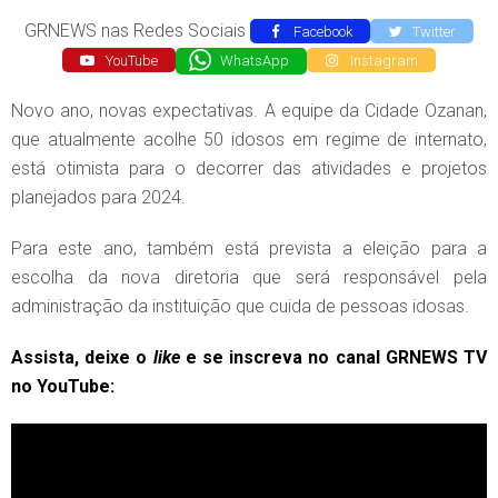
GRNEWS nas Redes Sociais
Facebook
Twitter
YouTube
WhatsApp
Instagram
Novo ano, novas expectativas. A equipe da Cidade Ozanan,
que atualmente acolhe 50 idosos em regime de internato,
está otimista para o decorrer das atividades e projetos
planejados para 2024.
Para este ano, também está prevista a eleição para a
escolha da nova diretoria que será responsável pela
administração da instituição que cuida de pessoas idosas.
Assista, deixe o
like
e se inscreva no canal GRNEWS TV
no YouTube: