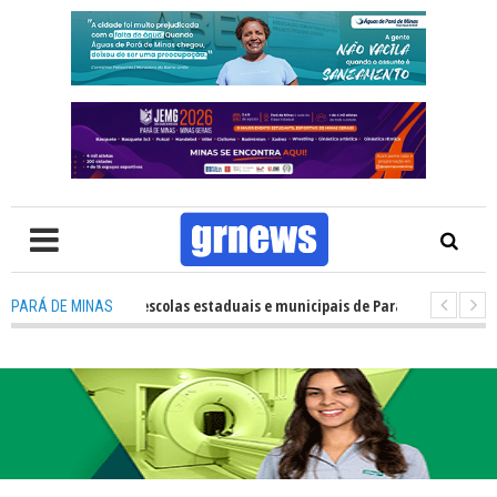
esempenho das escolas estaduais e municipais de Pará de Minas no IDEB 2
PARÁ DE MINAS
V: Nova estratégia coloca o policiamento comunitário no centro da atua