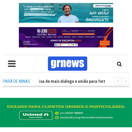
TV: Política precisa de mais diálogo e união para fortalecer Minas e Pará 
PARÁ DE MINAS
ação nos alojamentos do JEMG em Pará de Minas une nutrição, acolhiment