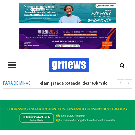
S TV: Atletas revelam grande potencial dos 160 km dos Caminhos do Padre 
PARÁ DE MINAS
S TV: Fiscalização revela avanços e desafios na inclusão nas escolas de P