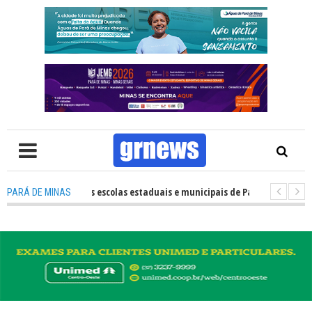
o desempenho das escolas estaduais e municipais de Pará de Minas no IDE
PARÁ DE MINAS
S TV: Nova estratégia coloca o policiamento comunitário no centro da a