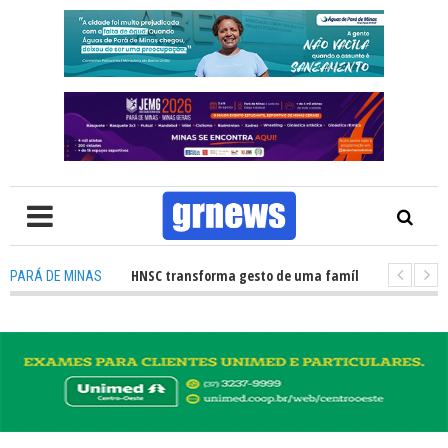
ão de órgãos no HNSC transforma gesto de uma família em esperança par
PARÁ DE MINAS
 TV: Câmara Municipal retomará reuniões e temas polêmicos prometem 