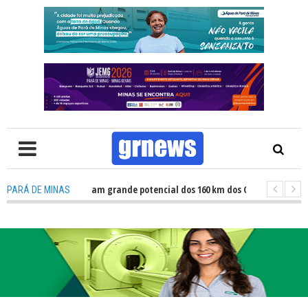
V: Atletas revelam grande potencial dos 160 km dos Caminhos do Padre Lib
PARÁ DE MINAS
V: Fiscalização revela avanços e desafios na inclusão nas escolas de Pará