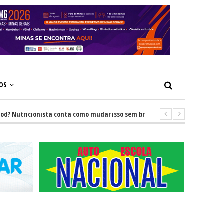
ÇOS
Nutricionista conta como mudar isso sem brigas
-
GRNEWS TV: Descubr