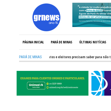
PÁGINA INICIAL
PARÁ DE MINAS
ÚLTIMAS NOTÍCIAS
-
GRNEWS TV: O que candidatos e eleitores precisam saber para não ter pro
PARÁ DE MINAS