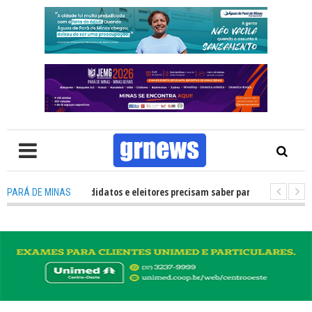
S TV: O que candidatos e eleitores precisam saber para não ter problemas 
PARÁ DE MINAS
2026 transforma Pará de Minas na capital mineira do esporte estudantil